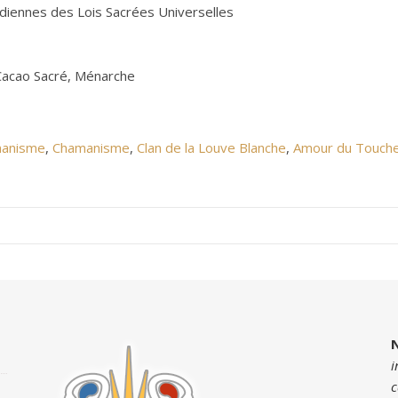
rdiennes des Lois Sacrées Universelles
Cacao Sacré, Ménarche
manisme
,
Chamanisme
,
Clan de la Louve Blanche
,
Amour du Touch
i
c