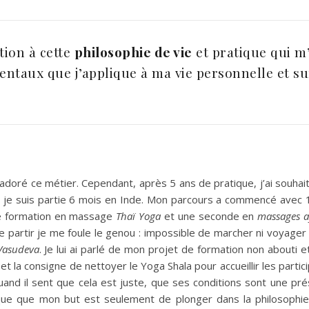
tion à cette
philosophie de vie
et pratique qui m
entaux que j’applique à ma vie personnelle et su
j’ai adoré ce métier. Cependant, après 5 ans de pratique, j’ai sou
2 je suis partie 6 mois en Inde. Mon parcours a commencé avec 
e formation en massage
Thaï Yoga
et une seconde en
massages a
de partir je me foule le genou : impossible de marcher ni voyage
Vasudeva
. Je lui ai parlé de mon projet de formation non abouti et
ai et la consigne de nettoyer le Yoga Shala pour accueillir les part
quand il sent que cela est juste, que ses conditions sont une p
que que mon but est seulement de plonger dans la philosophie