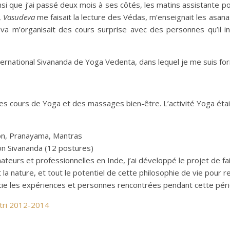
ainsi que j’ai passé deux mois à ses côtés, les matins assistante 
,
Vasudeva
me faisait la lecture des Védas, m’enseignait les asana
m’organisait des cours surprise avec des personnes qu’il invita
ternational Sivananda de Yoga Vedenta, dans lequel je me suis fo
s cours de Yoga et des massages bien-être. L’activité Yoga était
on, Pranayama, Mantras
ion Sivananda (12 postures)
ateurs et professionnelles en Inde, j’ai développé le projet de f
la nature, et tout le potentiel de cette philosophie de vie pour 
ercie les expériences et personnes rencontrées pendant cette péri
atri 2012-2014